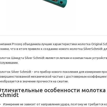
омпания Proceq объединила лучшие характеристики молотка Original S
ехники, что в итоге привело к созданию нового молотка SilverSchmidt д
олоток Шмидта Silver Schmidt является легким и компактным устройств
бслуживании.
олоток Silver Schmidt - это прибор нового поколения для измерения пр
совершенствованной механической частью с достоверным коэффициен
реобразуется в значение прочности на сжатие.
Отличительные особенности молотка 
chmidt
Измерение не зависит от направления удара, поэтому не требуется 