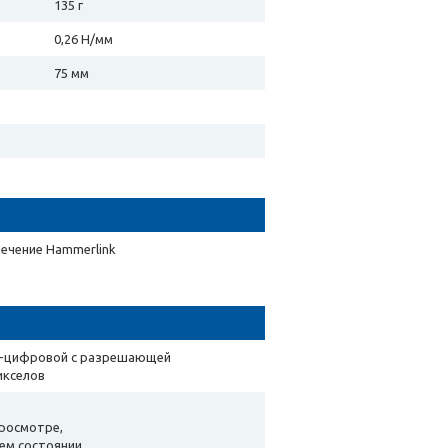
135 г
0,26 Н/мм
75 мм
ечение Hammerlink
но-цифровой с разрешающей
икселов
просмотре,
ем состоянии