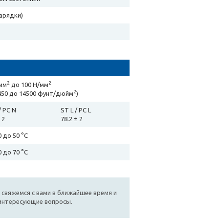
арядки)
2
2
мм
до 100 Н/мм
2
450 до 14500 фунт/дюйм
)
/ PC N
ST L / PC L
 2
78.2 ± 2
0 до 50 °C
0 до 70 °C
 свяжемся с вами в ближайшее время и
 интересующие вопросы.