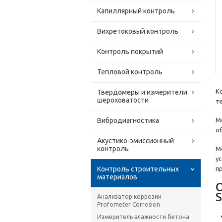
Капиллярный контроль
Вихретоковый контроль
Контроль покрытий
Тепловой контроль
К
Твердомеры и измерители
шероховатости
т
Вибродиагностика
М
о
Акустико-эмиссионный
контроль
М
у
Контроль строительных
п
материалов
S
Анализатор коррозии
Profometer Corrosion
Измеритель влажности бетона