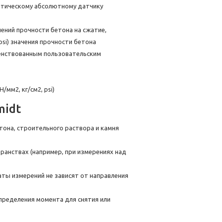
птическому абсолютному датчику
ений прочности бетона на сжатие,
 psi) значения прочности бетона
шенствованным пользовательским
мм2, кг/см2, psi)
midt
она, строительного раствора и камня
ранствах (например, при измерениях над
аты измерений не зависят от направления
пределения момента для снятия или