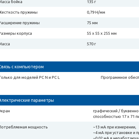
Масса бойка
135 г
Жесткость пружины
0,79 Н/мм
Расширение пружины
75 мм
Размеры корпуса
55 x 55 x 255 мм
Масса
570 г
Связь с компьютером
Только для моделей PC N и PC L
Программное обесп
Электрические параметры
Экран
графический / буквен
способностью 17 х 71 п
Потребляемая мощность
~13 мА при измерении,
~4 мА при установке и 
~0,02 мА в неработающ