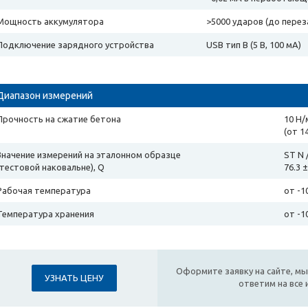
Мощность аккумулятора
>5000 ударов (до перез
Подключение зарядного устройства
USB тип B (5 В, 100 мА)
Диапазон измерений
Прочность на сжатие бетона
10 Н/
(от 1
Значение измерений на эталонном образце
ST N 
(тестовой наковальне), Q
76.3 ±
Рабочая температура
от -1
Температура хранения
от -1
Оформите заявку на сайте, мы
УЗНАТЬ ЦЕНУ
ответим на все