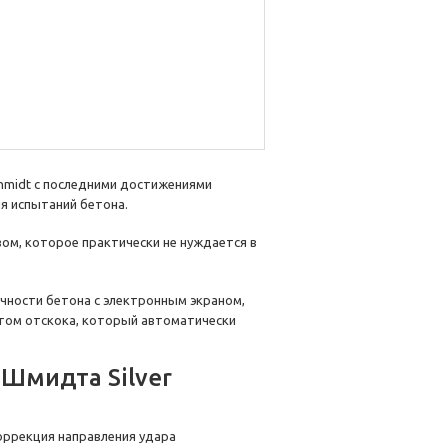
chmidt с последними достижениями
ля испытаний бетона.
ом, которое практически не нуждается в
очности бетона с электронным экраном,
том отскока, который автоматически
Шмидта Silver
коррекция направления удара