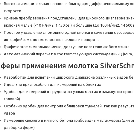
Высокая измерительная точность благодаря дифференциальному о
скорости
Кривые преобразования представлены для широкого диапазона знач
включая малые (<10 Н/мм2, 1 450 psi) и большие (до 100 Н/мм2, 14 500
Простое управление с помощью одной кнопки в сочетании с усовер
интерфейсом с возможностью наклона и поворота
Графическое символьное меню, доступное носителю любого языка
Автоматический пересчет в соответствующую систему единиц (MPa, Н/
Сферы применения молотка SilverSch
Разработан для испытаний широкого диапазона различных видов бет
Идеально приспособлен для измерений на объектах
Удобен для измерений в труднодоступных местах и замкнутых прост
головой)
Особенно удобен для контроля облицовки туннелей, так как результ
удара
Измерение свежего и мягкого бетона грибовидным плунжером (для о
разборки форм)