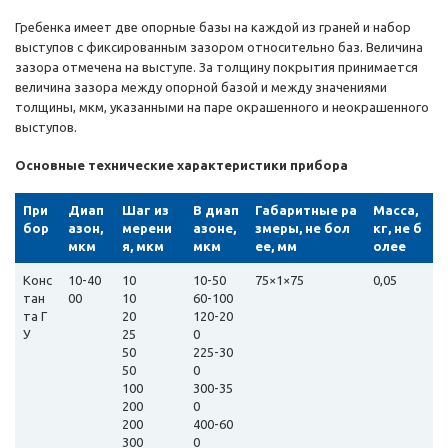
Гребенка имеет две опорные базы на каждой из граней и набор
выступов с фиксированным зазором относительно баз. Величина
зазора отмечена на выступе. За толщину покрытия принимается
величина зазора между опорной базой и между значениями
толщины, мкм, указанными на паре окрашенного и неокрашенного
выступов.
Основные технические характеристики прибора
При
Диап
Шаг из
В диап
Габаритные ра
Масса,
бор
азон,
мерени
азоне,
змеры, не бол
кг, не б
мкм
я, мкм
мкм
ее, мм
олее
Конс
10-40
10
10-50
75×1×75
0,05
тан
00
10
60-100
та Г
20
120-20
У
25
0
50
225-30
50
0
100
300-35
200
0
200
400-60
300
0