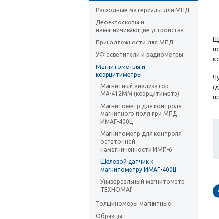
Расходные материалы для МПД
Дефектоскопы и
намагничивающие устройства
Щ
Принадлежности для МПД
п
УФ осветители и радиометры
к
Магнитометры и
коэрцитиметры
Ч
Магнитный анализатор
(
МА-412ММ (коэрцитиметр)
п
Магнитометр для контроля
магнитного поля при МПД
ИМАГ-400Ц
Магнитометр для контроля
остаточной
намагниченности ИМП-6
Щелевой датчик к
магнитометру ИМАГ-400Ц
Универсальный магнитометр
ТЕХНОМАГ
Толщиномеры магнитные
Образцы