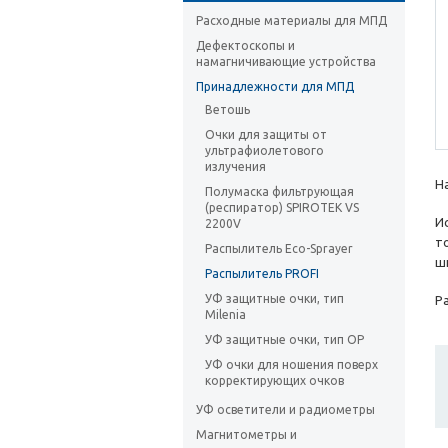
Расходные материалы для МПД
Дефектоскопы и
намагничивающие устройства
Принадлежности для МПД
Ветошь
Очки для защиты от
ультрафиолетового
излучения
Н
Полумаска фильтрующая
(респиратор) SPIROTEK VS
И
2200V
т
Распылитель Eco-Sprayer
ш
Распылитель PROFI
УФ защитные очки, тип
Ра
Milenia
УФ защитные очки, тип OP
УФ очки для ношения поверх
корректирующих очков
УФ осветители и радиометры
Магнитометры и