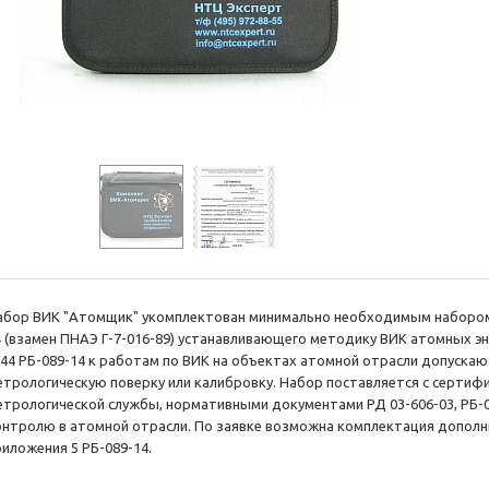
абор ВИК "Атомщик" укомплектован минимально необходимым набором 
4 (взамен ПНАЭ Г-7-016-89) устанавливающего методику ВИК атомных эн
. 44 РБ-089-14 к работам по ВИК на объектах атомной отрасли допуск
етрологическую поверку или калибровку. Набор поставляется с сертиф
етрологической службы, нормативными документами РД 03-606-03, РБ-0
онтролю в атомной отрасли. По заявке возможна комплектация допол
риложения 5 РБ-089-14.