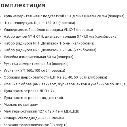
Комплектация
Лупа измерительная с подсветкой L30. Длина шкалы 20 мм (поверка)
Штангенциркуль ЩЦ-1-125-0.1 (поверка)
Универсальный шаблон сварщика УШС-3 (поверка)
Набор щупов № 4 КТ II, диапазон толщин 0,1-1,0 мм (калибровка)
Набор радиусов №1. Диапазон 1-6 мм (калибровка)
Набор радиусов №3. Диапазон 7-25 мм (калибровка)
Линейка измерительная 30 см (поверка)
Рулетка измерительная 5м (поверка)
Угольник УП 160х100 кл.2 (поверка)
Образцы шероховатости ШП Rz 20, 40, 60, 80 (калибровка)
Флешка с образцами техкарт, журналов, актов и учебников по ВИК, 
Лупа просмотровая ЛПП1-7х
Лупа просмотровая с подсветкой
Маркер по металлу
Мел термостойкий 127 х 12 х 4 мм (ДхШхВ)
Фонарь светодиодный 800 люмен
Зеркало телескопическое "Эксперт"