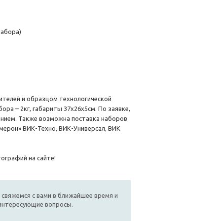
набора)
ителей и образцом технологической
ра – 2кг, габариты 37х26х5см. По заявке,
ием. Также возможна поставка наборов
мерон» ВИК-Техно, ВИК-Универсал, ВИК
ографий на сайте!
 свяжемся с вами в ближайшее время и
 интересующие вопросы.