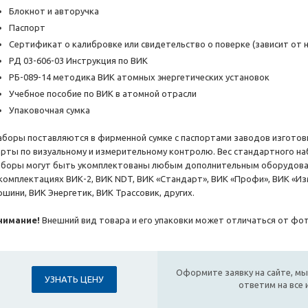
Блокнот и авторучка
Паспорт
Сертификат о калибровке или свидетельство о поверке (зависит от 
РД 03-606-03 Инструкция по ВИК
РБ-089-14 методика ВИК атомных энергетических установок
Учебное пособие по ВИК в атомной отрасли
Упаковочная сумка
аборы поставляются в фирменной сумке с паспортами заводов изготов
арты по визуальному и измерительному контролю. Вес стандартного набо
аборы могут быть укомплектованы любым дополнительным оборудован
 комплектациях ВИК-2, ВИК NDT, ВИК «Стандарт», ВИК «Профи», ВИК «Из
ршини, ВИК Энергетик, ВИК Трассовик, других.
нимание!
Внешний вид товара и его упаковки может отличаться от фот
Оформите заявку на сайте, мы
УЗНАТЬ ЦЕНУ
ответим на все