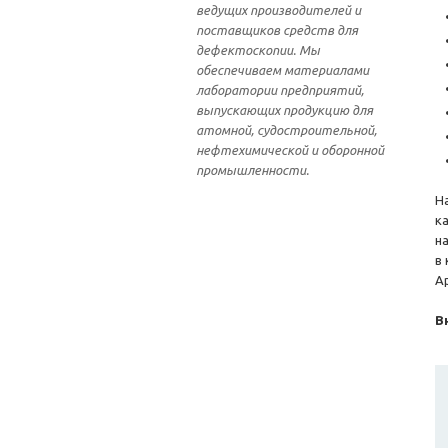
ведущих производителей и
поставщиков средств для
дефектоскопии. Мы
обеспечиваем материалами
лаборатории предприятий,
выпускающих продукцию для
атомной, судостроительной,
нефтехимической и оборонной
промышленности.
Н
к
н
в
А
В